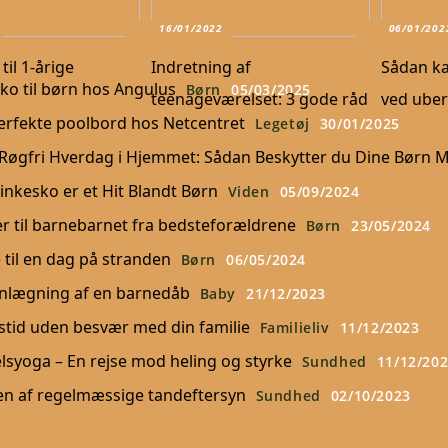
16/01/2022
06/01/202
til 1-årige
Indretning af
Sådan ka
sko til børn hos Angulus
Børn
05/03/2025
teenageværelset: 3 gode råd
ved uber
perfekte poolbord hos Netcentret
Legetøj
30/01/2025
n Røgfri Hverdag i Hjemmet: Sådan Beskytter du Dine Børn 
inkesko er et Hit Blandt Børn
Viden
05/09/2024
r til barnebarnet fra bedsteforældrene
Børn
23/05/2024
 til en dag på stranden
Børn
06/05/2024
lanlægning af en barnedåb
Baby
21/12/2023
tstid uden besvær med din familie
Familieliv
11/12/2023
lsyoga – En rejse mod heling og styrke
Sundhed
11/12/20
en af regelmæssige tandeftersyn
Sundhed
02/10/2023
Efterfødselsyoga – 