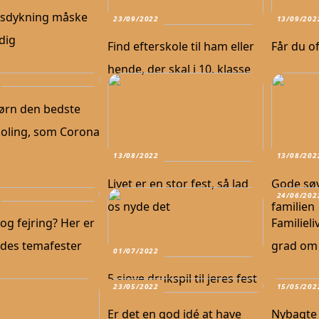
vsdykning måske
23/09/2022
13/09/202
dig
Find efterskole til ham eller
Får du o
hende, der skal i 10. klasse
børn den bedste
ling, som Corona
13/08/2022
13/08/202
Livet er en stor fest, så lad
Gode søv
24/06/202
os nyde det
familien
t og fejring? Her er
Familieli
edes temafester
grad om 
01/07/2022
5 sjove drukspil til jeres fest
23/05/2022
15/05/202
Er det en god idé at have
Nybagte 