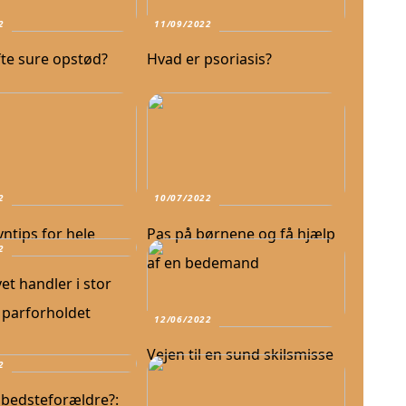
2
11/09/2022
fte sure opstød?
Hvad er psoriasis?
2
10/07/2022
ntips for hele
Pas på børnene og få hjælp
2
af en bedemand
vet handler i stor
parforholdet
12/06/2022
Vejen til en sund skilsmisse
2
bedsteforældre?: