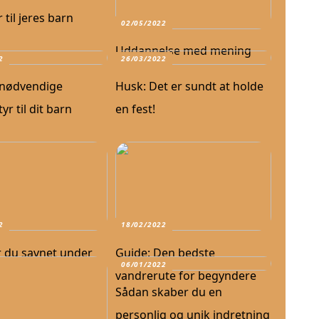
 til jeres barn
02/05/2022
Uddannelse med mening
2
26/03/2022
 nødvendige
Husk: Det er sundt at holde
r til dit barn
en fest!
2
18/02/2022
 du savnet under
Guide: Den bedste
06/01/2022
vandrerute for begyndere
Sådan skaber du en
personlig og unik indretning