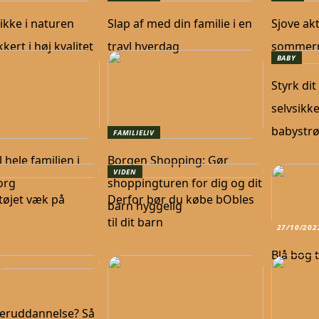
ikke i naturen
Slap af med din familie i en
Sjove akt
kert i høj kvalitet
travl hverdag
sommer
BABY
Styrk di
selvsikk
babystr
FAMILIELIV
l hele familien i
Borgen Shopping: Gør
VIDEN
org
shoppingturen for dig og dit
tøjet væk på
Derfor bør du købe bObles
barn hyggelig
til dit barn
27/10/202
Blå bog t
eruddannelse? Så