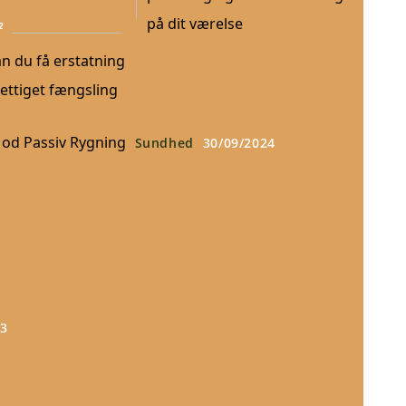
på dit værelse
2
n du få erstatning
ettiget fængsling
Mod Passiv Rygning
Sundhed
30/09/2024
23
Vigtigheden af
En
regelmæssige