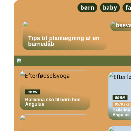
børn
baby
f
Få kv
besvæ
Tips til planlægning af en
barnedåb
BØRN
BØRN
Ballerina sko til børn hos
Angulus
05/03/2
Ballerina
Angulus