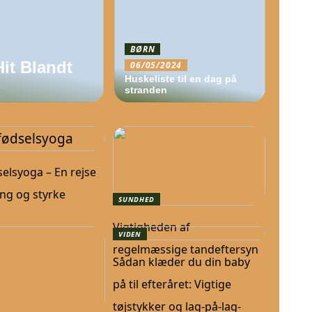
BØRN
Hit Blandt
06/05/2024
Huskeliste til en dag på
stranden
selsyoga – En rejse
ng og styrke
SUNDHED
Vigtigheden af
VIDEN
regelmæssige tandeftersyn
Sådan klæder du din baby
på til efteråret: Vigtige
tøjstykker og lag-på-lag-