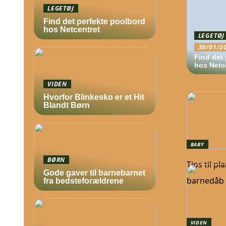
LEGETØJ
Find det perfekte poolbord
hos Netcentret
LEGETØJ
30/01/2
Find det
hos Netc
VIDEN
Hvorfor Blinkesko er et Hit
Blandt Børn
BABY
BØRN
Tips til p
Gode gaver til barnebarnet
barnedåb
fra bedsteforældrene
VIDEN