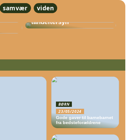
samvær
viden
Vigtigheden af
En
regelmæssige
tandeftersyn
BØRN
23/05/2024
Gode gaver til barnebarnet
fra bedsteforældrene