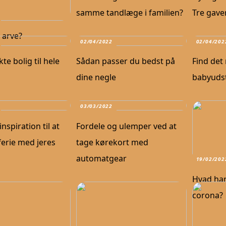
samme tandlæge i familien?
Tre gaver
 arve?
02/04/2022
02/04/202
te bolig til hele
Sådan passer du bedst på
Find det
dine negle
babyudsty
03/03/2022
inspiration til at
Fordele og ulemper ved at
erie med jeres
tage kørekort med
automatgear
19/02/202
Hvad har
corona?