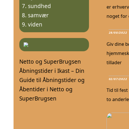
sundhed
er erhver
samvær
noget for 
viden
28/08/2022
Giv dine 
hjemmesko
Netto og SuperBrugsen
tillader
Åbningstider i Ikast – Din
Guide til Åbningstider og
02/07/2022
Åbentider i Netto og
Tid til fes
SuperBrugsen
to anderl