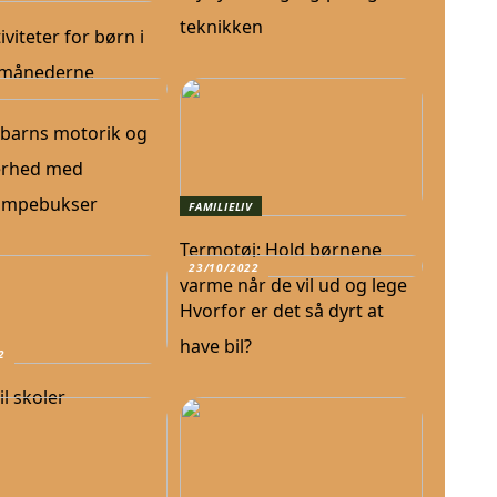
teknikken
iviteter for børn i
månederne
t barns motorik og
erhed med
ømpebukser
FAMILIELIV
Termotøj: Hold børnene
23/10/2022
varme når de vil ud og lege
Hvorfor er det så dyrt at
have bil?
2
il skoler