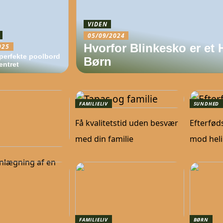
VIDEN
05/09/2024
Hvorfor Blinkesko er et 
025
 perfekte poolbord
Børn
entret
FAMILIELIV
SUNDHED
Få kvalitetstid uden besvær
Efterfød
med din familie
mod heli
lanlægning af en
FAMILIELIV
BØRN