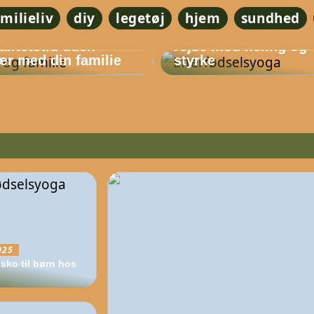
amilieliv
diy
legetøj
hjem
sundhed
Efterfødselsyoga – 
alitetstid uden
rejse mod heling og
r med din familie
styrke
025
 sko til børn hos