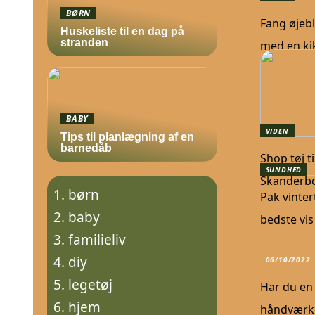
BØRN
Fang øjebl
Huskeliste til en dag på
stranden
med en kik
BABY
VIDEN
Tips til planlægning af en
barnedåb
Shop tøj ti
SUNDHED
Skanderb
børn
Pak vinter
baby
bedste vis
familieliv
diy
06/10/2022
legetøj
Har du en
hjem
håndværk