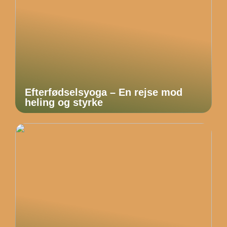
Efterfødselsyoga – En rejse mod
heling og styrke