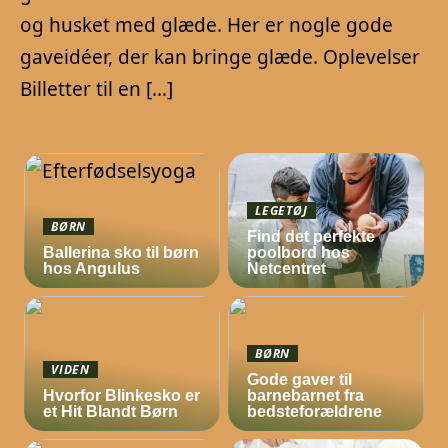
og husket med glæde. Her er nogle gode
gaveidéer, der kan bringe glæde. Oplevelser
Billetter til en […]
LEGETØJ
BØRN
Find det perfekte
Ballerina sko til børn
poolbord hos
hos Angulus
Netcentret
BØRN
VIDEN
Gode gaver til
Hvorfor Blinkesko er
barnebarnet fra
et Hit Blandt Børn
bedsteforældrene