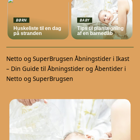
BØRN
BABY
Huskeliste til en dag
Tips til planlægning
på stranden
af en barnedåb
Netto og SuperBrugsen Åbningstider i Ikast
– Din Guide til Åbningstider og Åbentider i
Netto og SuperBrugsen