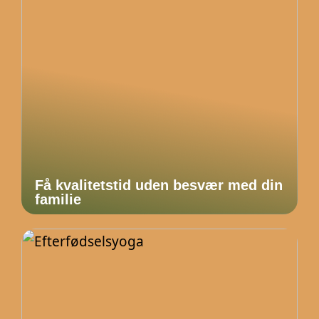
Få kvalitetstid uden besvær med din
familie