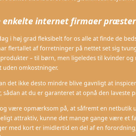
 enkelte internet firmaer præstere
dag i høj grad fleksibelt for os alle at finde de be
ar flertallet af forretninger på nettet set sig tvu
 produkter – til børn, men ligeledes til kvinder 
t uden omkostninger.
an det ikke desto mindre blive gavnligt at inspice
, sådan at du er garanteret at opnå den laveste pr
g være opmærksom på, at såfremt en netbutik udl
eligt attraktiv, kunne det mange gange være et f
nger med kort er imidlertid en del af en forordnin