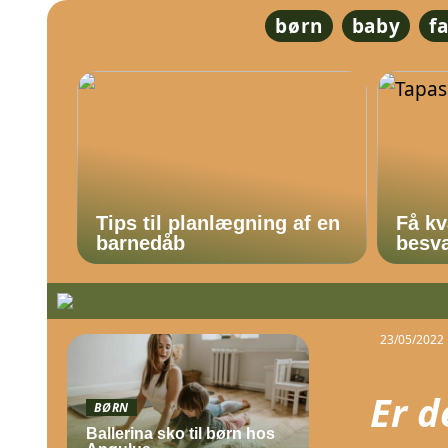
børn
baby
f
Tips til planlægning af en
Få kv
barnedåb
besvæ
23/05/2022
Er d
BØRN
Ballerina sko til børn hos