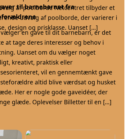
aver til barnebarnet fra
dvalg af poolborde Netcentret tilbyder et
eforældrene
rende udvalg af poolborde, der varierer i
se, design og prisklasse. Uanset […]
vælger en gave til dit barnebarn, er det
te at tage deres interesser og behov i
tning. Uanset om du vælger noget
igt, kreativt, praktisk eller
lsesorienteret, vil en gennemtænkt gave
steforældre altid blive værdsat og husket
æde. Her er nogle gode gaveidéer, der
nge glæde. Oplevelser Billetter til en […]