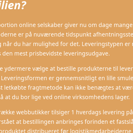
lien?
portion online selskaber giver nu om dage mange fo
erne er på nuværende tidspunkt afhentningsstede
ng når du har mulighed for det. Leveringstypen e
s den mest prisbevidste leveringsudgave.
ydermere vælge at bestille produkterne til levering
 Leveringsformen er gennemsnitligt en lille smul
 letkøbte fragtmetode kan ikke benægtes at være
å at du bor lige ved online virksomhedens lager.
række webbutikker tilsiger 1 hverdags levering på
stået at bestillingen anbringes forinden et fastsl
 produktet distribueret før logistikmedarbejdern