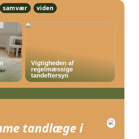
samvær
viden
En
Vigtigheden af
regelmæssige
tandeftersyn
amme tandlæge i