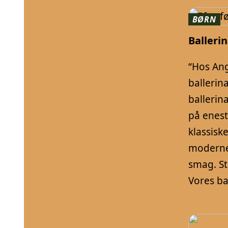
BØRN
Ballerin
“Hos Ang
ballerina
ballerin
på enest
klassiske
moderne 
smag. St
Vores bal