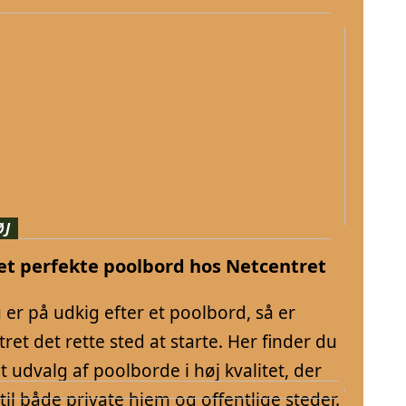
ØJ
et perfekte poolbord hos Netcentret
 er på udkig efter et poolbord, så er
ret det rette sted at starte. Her finder du
t udvalg af poolborde i høj kvalitet, der
til både private hjem og offentlige steder.