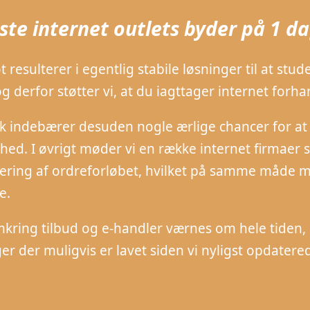
este internet outlets byder på 1 da
ot resulterer i egentlig stabile løsninger til at 
og derfor støtter vi, at du iagttager internet for
 indebærer desuden nogle ærlige chancer for at f
ghed. I øvrigt møder vi en række internet firmae
ering af ordreforløbet, hvilket på samme måde må 
e.
kring tilbud og e-handler værnes om hele tiden,
ger der muligvis er lavet siden vi nyligst opdatere