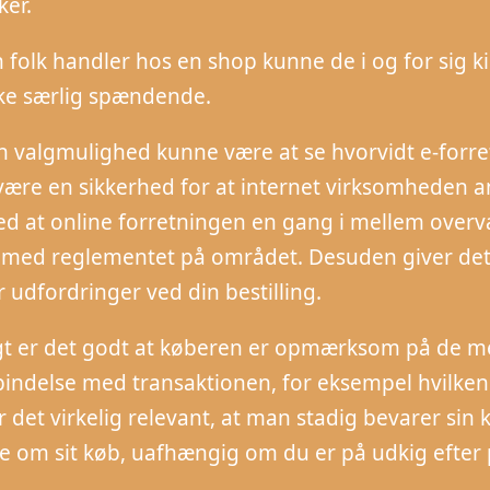
ker.
 folk handler hos en shop kunne de i og for sig k
kke særlig spændende.
 valgmulighed kunne være at se hvorvidt e-forret
være en sikkerhed for at internet virksomheden an
med at online forretningen en gang i mellem over
 med reglementet på området. Desuden giver det di
r udfordringer ved din bestilling.
gt er det godt at køberen er opmærksom på de me
rbindelse med transaktionen, for eksempel hvilken 
 det virkelig relevant, at man stadig bevarer sin k
e om sit køb, uafhængig om du er på udkig efter p