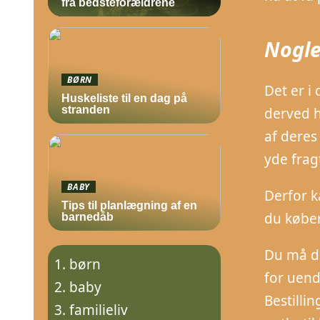
fra bedsteforældrene
Nogle
BØRN
Det er i 
Huskeliste til en dag på
stranden
derved h
af deres
yde frag
BABY
Derfor k
Tips til planlægning af en
du køber
barnedåb
Du må do
børn
for uend
baby
Bestilli
familieliv