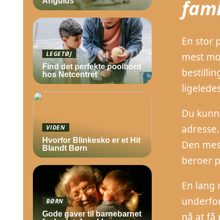
fami
Angulus
En stor 
LEGETØJ
mest mod
Find det perfekte poolbord
bestilli
hos Netcentret
ligelede
Du kunne 
adresse.
VIDEN
Hvorfor Blinkesko er et Hit
Den mest
Blandt Børn
beroer p
En lang 
underfor
BØRN
Gode gaver til barnebarnet
nå at få