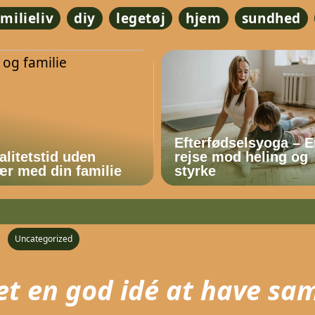
amilieliv
diy
legetøj
hjem
sundhed
Efterfødselsyoga – 
alitetstid uden
rejse mod heling og
r med din familie
styrke
Uncategorized
et en god idé at have s