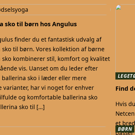
a sko til børn hos Angulus
ulus finder du et fantastisk udvalg af
 sko til børn. Vores kollektion af børne
a sko kombinerer stil, komfort og kvalitet
ående vis. Uanset om du leder efter
LEGET
 ballerina sko i læder eller mere
varianter, har vi noget for enhver
Find d
ilfulde og komfortable ballerina sko
Hvis du
lerina sko til […]
Netcent
et bred
BØRN
passer 