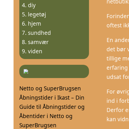
netbutik
diy
legetøj
Forinden
hjem
oftest i
sundhed
En anden
samvær
det bør 
viden
tillige 
erfaring
udsat fo
Netto og SuperBrugsen
For øvri
Åbningstider i Ikast – Din
ind i fo
Guide til Åbningstider og
Derfor er
Åbentider i Netto og
kan vidn
SuperBrugsen