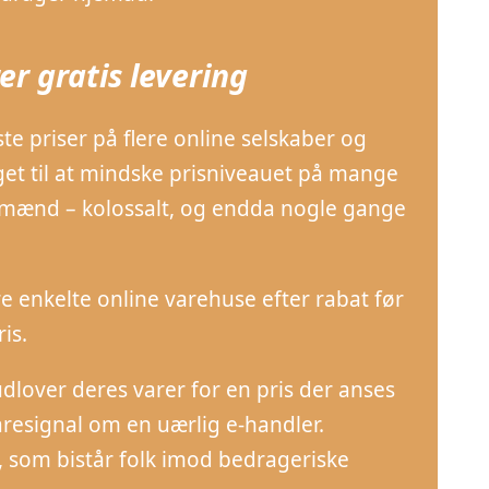
r gratis levering
dste priser på flere online selskaber og
nget til at mindske prisniveauet på mange
og mænd – kolossalt, og endda nogle gange
re enkelte online varehuse efter rabat før
is.
over deres varer for en pris der anses
aresignal om en uærlig e-handler.
g, som bistår folk imod bedrageriske