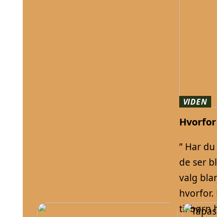
VIDEN
Hvorfor
” Har du
de ser b
valg bla
hvorfor.
til børn 