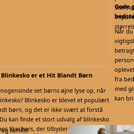
Gode g
Stort u
bedst
impone
størrel
Når du 
vigtigs
betrag
personl
opleve
 Blinkesko er et Hit Blandt Børn
fra bed
med gl
 nogensinde set børns øjne lyse op, når
kan bri
linkesko? Blinkesko er blevet et populært
ndt børn, og det er ikke svært at forstå
 Du kan finde et stort udvalg af blinkesko
hos Skechers, der tilbyder både stil og