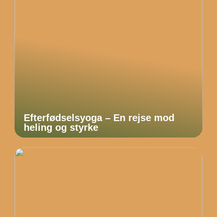
Efterfødselsyoga – En rejse mod
heling og styrke