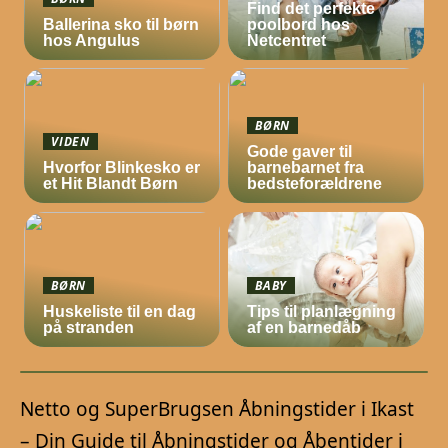
Find det perfekte
Ballerina sko til børn
poolbord hos
hos Angulus
Netcentret
BØRN
VIDEN
Gode gaver til
Hvorfor Blinkesko er
barnebarnet fra
et Hit Blandt Børn
bedsteforældrene
BØRN
BABY
Huskeliste til en dag
Tips til planlægning
på stranden
af en barnedåb
Netto og SuperBrugsen Åbningstider i Ikast
– Din Guide til Åbningstider og Åbentider i