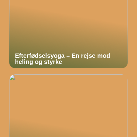
Efterfødselsyoga – En rejse mod
heling og styrke