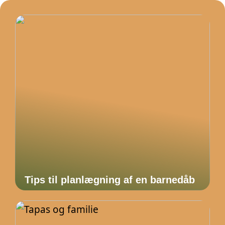
Tips til planlægning af en barnedåb