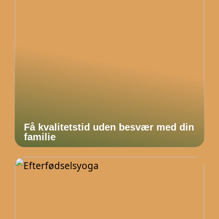
Få kvalitetstid uden besvær med din
familie