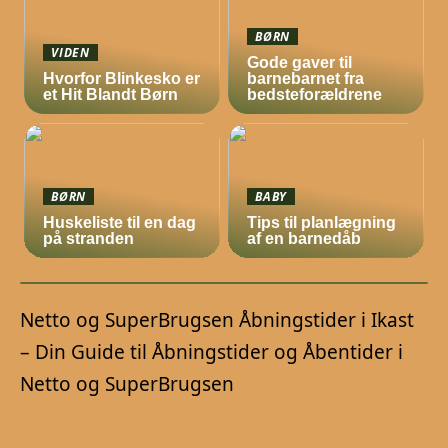
BØRN
VIDEN
Gode gaver til
Hvorfor Blinkesko er
barnebarnet fra
et Hit Blandt Børn
bedsteforældrene
BØRN
BABY
Huskeliste til en dag
Tips til planlægning
på stranden
af en barnedåb
Netto og SuperBrugsen Åbningstider i Ikast
– Din Guide til Åbningstider og Åbentider i
Netto og SuperBrugsen