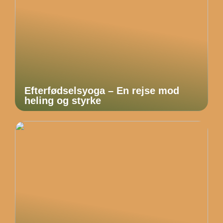
Efterfødselsyoga – En rejse mod
heling og styrke