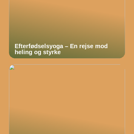
Efterfødselsyoga – En rejse mod
heling og styrke