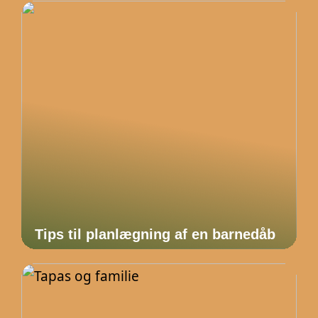
Tips til planlægning af en barnedåb