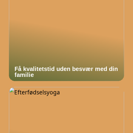
Få kvalitetstid uden besvær med din
familie