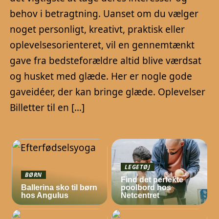
behov i betragtning. Uanset om du vælger
noget personligt, kreativt, praktisk eller
oplevelsesorienteret, vil en gennemtænkt
gave fra bedsteforældre altid blive værdsat
og husket med glæde. Her er nogle gode
gaveidéer, der kan bringe glæde. Oplevelser
Billetter til en […]
LEGETØJ
BØRN
Find det perfekte
Ballerina sko til børn
poolbord hos
hos Angulus
Netcentret