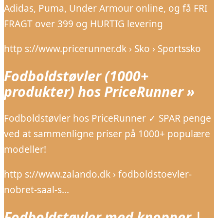
Adidas, Puma, Under Armour online, og få FRI
FRAGT over 399 og HURTIG levering
http s://www.pricerunner.dk › Sko › Sportssko
Fodboldstøvler (1000+
produkter) hos PriceRunner »
Fodboldstøvler hos PriceRunner ✓ SPAR penge
ved at sammenligne priser på 1000+ populære
modeller!
http s://www.zalando.dk › fodboldstoevler-
nobret-saal-s…
Fodboldstøvler med knopper |