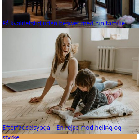
Få kvalitetstid uden besvær med din familie
Efterfødselsyoga – En rejse mod heling og
styrke