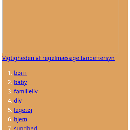
Vigtigheden af regelmæssige tandeftersyn
børn
baby
familieliv
diy
legetøj
hjem
sundhed