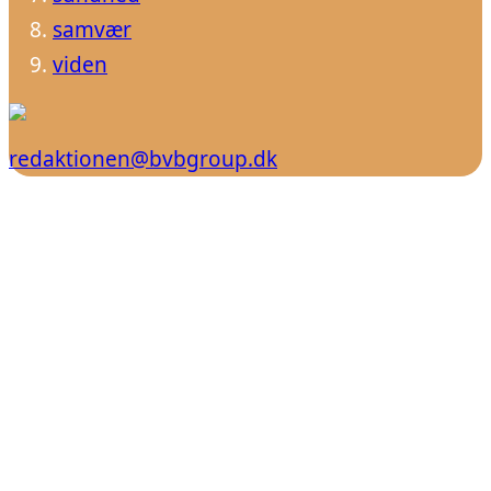
samvær
viden
redaktionen@bvbgroup.dk