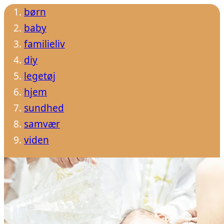
børn
baby
familieliv
diy
legetøj
hjem
sundhed
samvær
viden