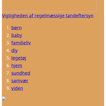
Vigtigheden af regelmæssige tandeftersyn
børn
baby
familieliv
diy
legetøj
hjem
sundhed
samvær
viden