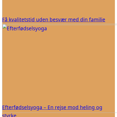
Få kvalitetstid uden besvær med din familie
Efterfødselsyoga – En rejse mod heling og
styrke