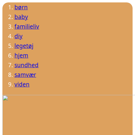
børn
baby
familieliv
diy
legetøj
hjem
sundhed
samvær
viden