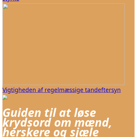
Vigtigheden af regelmæssige tandeftersyn
Guiden til at løse
krydsord om mænd,
herskere og sjæle