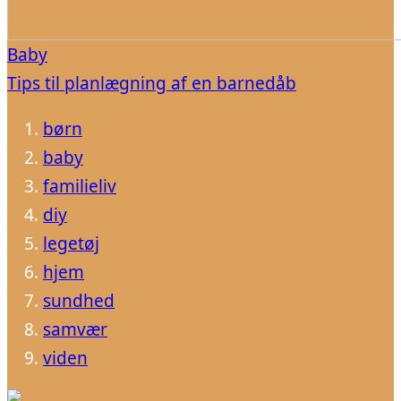
Baby
Tips til planlægning af en barnedåb
børn
baby
familieliv
diy
legetøj
hjem
sundhed
samvær
viden