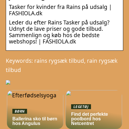
Tasker for kvinder fra Rains på udsalg |
FASHIOLA.dk
Leder du efter Rains Tasker på udsalg?
Udnyt de lave priser og gode tilbud.
Sammenlign og køb hos de bedste
webshops! | FASHIOLA.dk
Keywords: rains rygsæk tilbud, rain rygsæk
tilbud
LEGETØJ
BØRN
Find det perfekte
Ballerina sko til børn
poolbord hos
hos Angulus
Netcentret