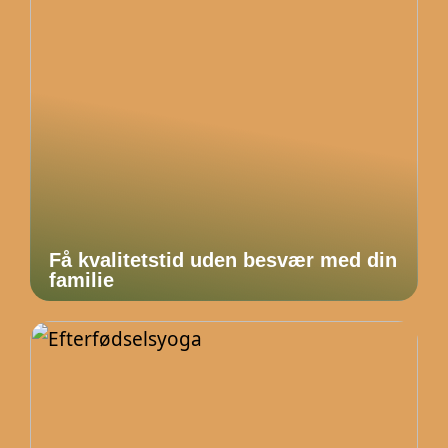
Få kvalitetstid uden besvær med din
familie