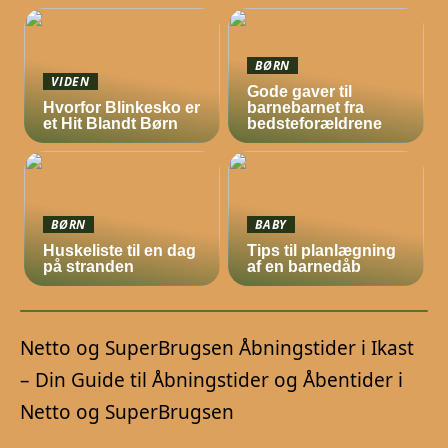
BØRN
VIDEN
Gode gaver til
Hvorfor Blinkesko er
barnebarnet fra
et Hit Blandt Børn
bedsteforældrene
BØRN
BABY
Huskeliste til en dag
Tips til planlægning
på stranden
af en barnedåb
Netto og SuperBrugsen Åbningstider i Ikast
– Din Guide til Åbningstider og Åbentider i
Netto og SuperBrugsen