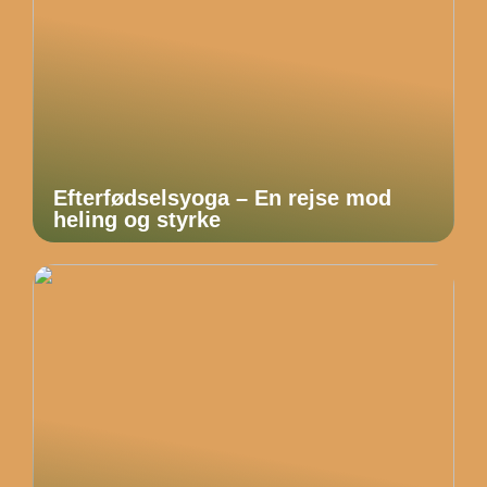
Efterfødselsyoga – En rejse mod
heling og styrke