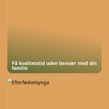
Få kvalitetstid uden besvær med din
familie