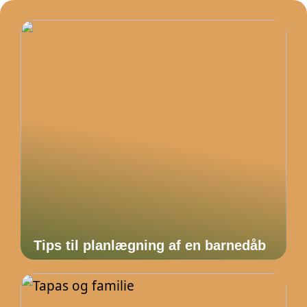
Tips til planlægning af en barnedåb