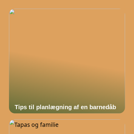
Tips til planlægning af en barnedåb