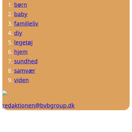
børn
baby
familieliv
diy
legetøj
hjem
sundhed
samvær
viden
redaktionen@bvbgroup.dk