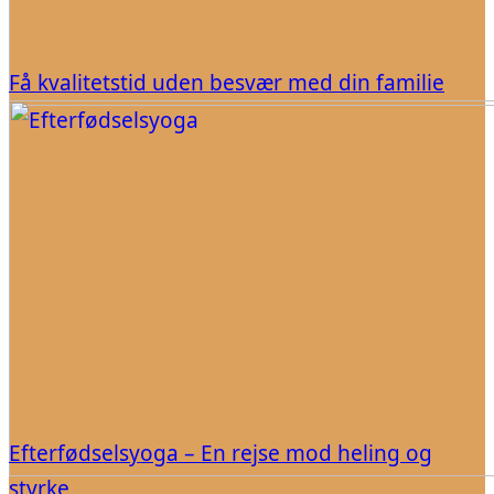
Få kvalitetstid uden besvær med din familie
Efterfødselsyoga – En rejse mod heling og
styrke