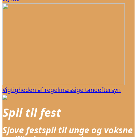
Vigtigheden af regelmæssige tandeftersyn
Spil til fest
Sjove festspil til unge og voksne