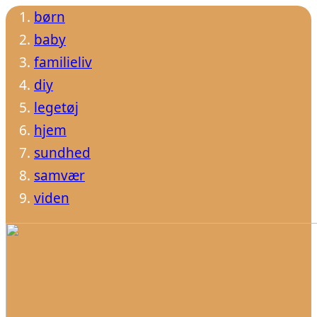
børn
baby
familieliv
diy
legetøj
hjem
sundhed
samvær
viden