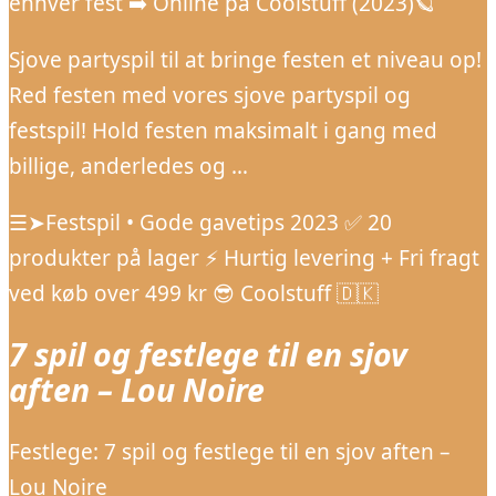
enhver fest ➡️ Online på Coolstuff (2023)🪐
Sjove partyspil til at bringe festen et niveau op!
Red festen med vores sjove partyspil og
festspil! Hold festen maksimalt i gang med
billige, anderledes og …
☰➤Festspil • Gode gavetips 2023 ✅ 20
produkter på lager ⚡️ Hurtig levering + Fri fragt
ved køb over 499 kr 😎 Coolstuff 🇩🇰
7 spil og festlege til en sjov
aften – Lou Noire
Festlege: 7 spil og festlege til en sjov aften –
Lou Noire