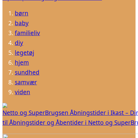
børn
baby
familieliv
diy
legetøj
hjem
sundhed
samvær
viden
Netto og SuperBrugsen Åbningstider i Ikast – Di
til Åbningstider og Åbentider i Netto og SuperB