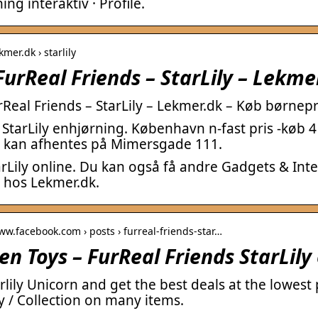
ing interaktiv · Profile.
kmer.dk › starlily
urReal Friends – StarLily – Lekme
Real Friends – StarLily – Lekmer.dk – Køb børnep
 StarLily enhjørning. København n-fast pris -køb 4
– kan afhentes på Mimersgade 111.
rLily online. Du kan også få andre Gadgets & Inte
 hos Lekmer.dk.
ww.facebook.com › posts › furreal-friends-star…
en Toys – FurReal Friends StarLily
rlily Unicorn and get the best deals at the lowest
y / Collection on many items.