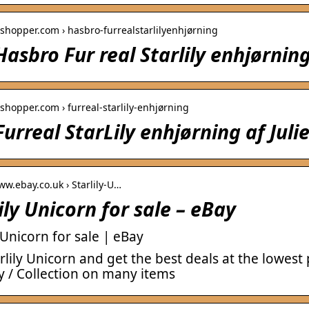
eshopper.com › hasbro-furrealstarlilyenhjørning
Hasbro Fur real Starlily enhjørni
eshopper.com › furreal-starlily-enhjørning
urreal StarLily enhjørning af Jul
ww.ebay.co.uk › Starlily-U…
ily Unicorn for sale – eBay
y Unicorn for sale | eBay
rlily Unicorn and get the best deals at the lowest
y / Collection on many items