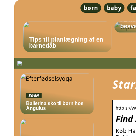
børn
baby
f
Få kv
besvæ
Tips til planlægning af en
barnedåb
Star
BØRN
Ballerina sko til børn hos
http s://w
Angulus
Find 
Køb Has