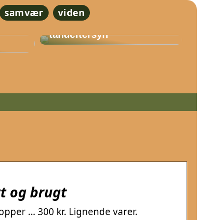
samvær
viden
Vigtigheden af
En
regelmæssige
tandeftersyn
yt og brugt
opper … 300 kr. Lignende varer.