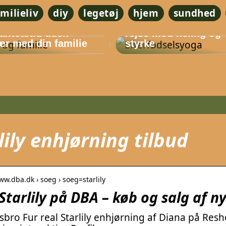
amilieliv
diy
legetøj
hjem
sundhed
Efterfødselsyoga – 
alitetstid uden
rejse mod heling og
r med din familie
styrke
lily enhjørning tilbud
ww.dba.dk › soeg › soeg=starlily
Starlily på DBA – køb og salg af n
bro Fur real Starlily enhjørning af Diana på Resh