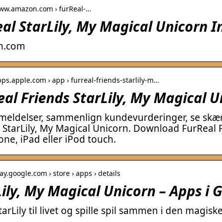
www.amazon.com › furReal-…
al StarLily, My Magical Unicorn I
n.com
pps.apple.com › app › furreal-friends-starlily-m…
al Friends StarLily, My Magical U
meldelser, sammenlign kundevurderinger, se skær
 StarLily, My Magical Unicorn. Download FurReal Fr
one, iPad eller iPod touch.
lay.google.com › store › apps › details
ily, My Magical Unicorn – Apps i 
tarLily til livet og spille spil sammen i den magisk