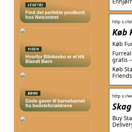
Enhjørn
LEGETØJ
Find det perfekte poolbord
hos Netcentret
http s://le
Køb F
Køb Fur
VIDEN
Furreal
Hvorfor Blinkesko er et Hit
gratis 
Blandt Børn
Køb Sta
Friends
BØRN
http s://w
Gode gaver til barnebarnet
Skag
fra bedsteforældrene
Buy Sta
Deliver