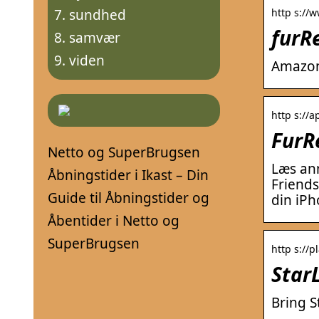
http s://
sundhed
furRe
samvær
viden
Amazo
http s://a
FurRe
Netto og SuperBrugsen
Læs an
Åbningstider i Ikast – Din
Friends
Guide til Åbningstider og
din iPh
Åbentider i Netto og
SuperBrugsen
http s://p
StarL
Bring S