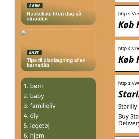
BØRN
http s://r
Huskeliste til en dag på
stranden
Køb 
http s://r
BABY
Køb F
Tips til planlægning af en
barnedåb
http s://w
børn
Starl
baby
familieliv
Starlil
diy
Buy Sta
Deliver
legetøj
hjem