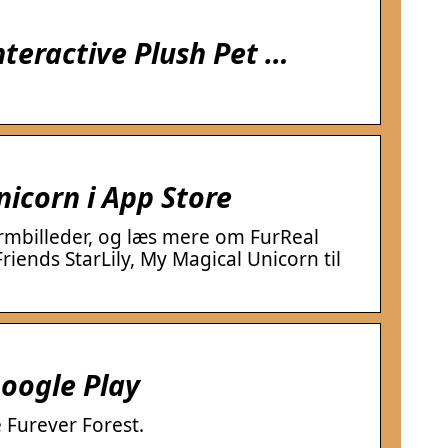
nteractive Plush Pet …
nicorn i App Store
mbilleder, og læs mere om FurReal
iends StarLily, My Magical Unicorn til
Google Play
e Furever Forest.