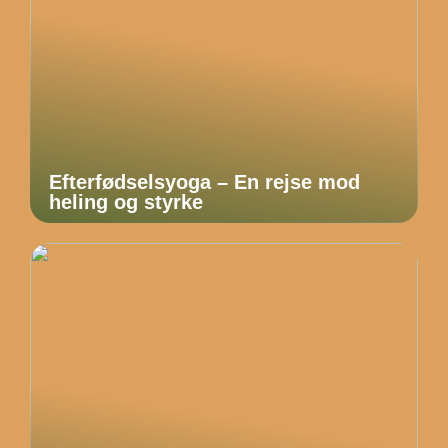
Efterfødselsyoga – En rejse mod
heling og styrke