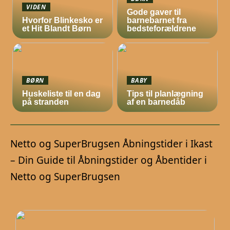
VIDEN
Gode gaver til
Hvorfor Blinkesko er
barnebarnet fra
et Hit Blandt Børn
bedsteforældrene
BØRN
BABY
Huskeliste til en dag
Tips til planlægning
på stranden
af en barnedåb
Netto og SuperBrugsen Åbningstider i Ikast
– Din Guide til Åbningstider og Åbentider i
Netto og SuperBrugsen