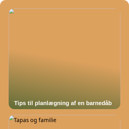
Tips til planlægning af en barnedåb