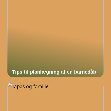
Tips til planlægning af en barnedåb