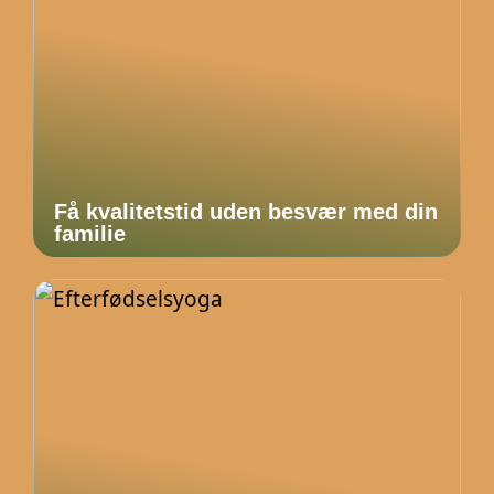
Få kvalitetstid uden besvær med din
familie