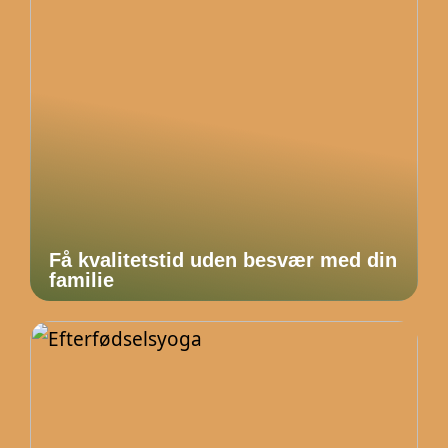
Få kvalitetstid uden besvær med din
familie