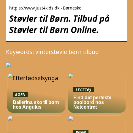
http s://www.just4kids.dk › Børnesko
Støvler til Børn. Tilbud på
Støvler til Børn Online.
Keywords: vinterstøvle børn tilbud
LEGETØJ
BØRN
Find det perfekte
Ballerina sko til børn
poolbord hos
hos Angulus
Netcentret
BØRN