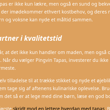
pas er ikke kun lækre, men også en sund og bekve
r, der imødekommer ethvert kostbehov, og deres
rn og voksne kan nyde et måltid sammen.
rtner i kvalitetstid
år, at det ikke kun handler om maden, men også 
Når du vælger Pingvin Tapas, investerer du ikke
rmeste.
elv tilladelse til at trække stikket og nyde et øjebl
em tage sig af aftenens kulinariske oplevelse. Brug
om det så er at lege med dine børn, læse en god bo
første
skridt mod en lettere hverdag med tapas
. 