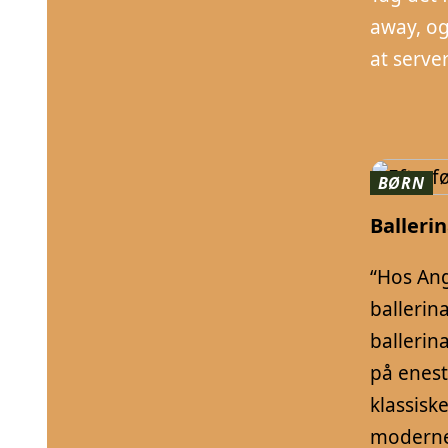
away, og
at serve
BØRN
Ballerin
“Hos Ang
ballerina
ballerin
på enest
klassiske
moderne 