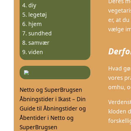
Deres me
diy
vegetari
legetøj
er, at d
hjem
vælge im
sundhed
samvær
Derfo
viden
Hvad gør
vores pr
omhu, o
Netto og SuperBrugsen
Åbningstider i Ikast – Din
Verdenst
Guide til Åbningstider og
kloden d
Åbentider i Netto og
forskell
SuperBrugsen