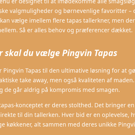
nu er designet til at imødekomme alle smagsløg. F
ske valgmuligheder og børnevenlige favoritter –
u kan vælge imellem flere tapas tallerkner, men 
ellem. Så er alles behov og præferencer dækket.
r skal du vælge Pingvin Tapas
 Pingvin Tapas til den ultimative løsning for at g
aktiske take away, men også kvaliteten af maden
g de går aldrig på kompromis med smagen.
apas-konceptet er deres stolthed. Det bringer en 
irekte til din tallerken. Hver bid er en oplevelse
ige køkkener, alt sammen med deres unikke Pingvi