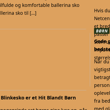
ilfulde og komfortable ballerina sko
Hvis du
lerina sko til […]
Netcent
et bred
BØRN
passer 
Gode g
Stort u
bedst
impone
størrel
Når du 
vigtigs
betrag
personl
opleve
 Blinkesko er et Hit Blandt Børn
fra bed
med gl