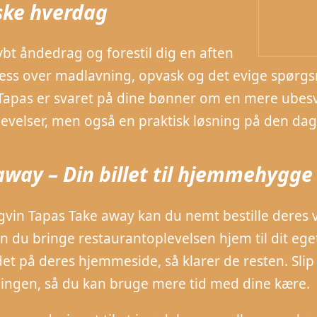
ske hverdag
ybt åndedrag og forestil dig en aften
ess over madlavning, opvask og det evige spørgsm
Tapas er svaret på dine bønner om en mere ubesvæ
evelser, men også en praktisk løsning på den da
away – Din billet til hjemmehygge
vin Tapas Take away kan du nemt bestille deres 
 du bringe restaurantoplevelsen hjem til dit eget
 det på deres hjemmeside, så klarer de resten. Slip
ngen, så du kan bruge mere tid med dine kære.