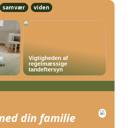
samvær
viden
En
Vigtigheden af
regelmæssige
tandeftersyn
med din familie