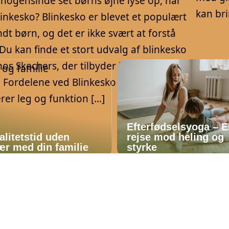
 nogensinde set børns øjne lyse op, når
kan bri
linkesko? Blinkesko er blevet et populært
ndt børn, og det er ikke svært at forstå
 Du kan finde et stort udvalg af blinkesko
hos Skechers, der tilbyder både stil og
 Fordelene ved Blinkesko Blinkesko
er leg og funktion […]
Efterfødselsyoga – 
alitetstid uden
rejse mod heling og
r med din familie
styrke
amilieliv
diy
legetøj
hjem
sundhed