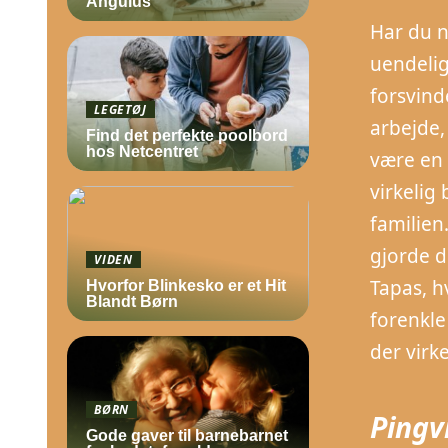
Angulus
Har du n
uendelig
forsvind
LEGETØJ
arbejde,
Find det perfekte poolbord
hos Netcentret
være en 
virkelig
familien
gjorde d
VIDEN
Tapas, h
Hvorfor Blinkesko er et Hit
Blandt Børn
forenkle
der virk
BØRN
Pingv
Gode gaver til barnebarnet