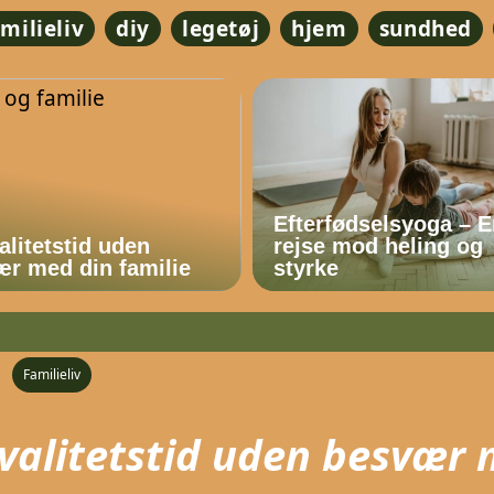
amilieliv
diy
legetøj
hjem
sundhed
Efterfødselsyoga – 
alitetstid uden
rejse mod heling og
r med din familie
styrke
Familieliv
valitetstid uden besvær 