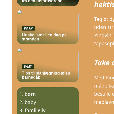
fra bedsteforældrene
hekti
Tag et d
uden str
BØRN
Pingvin 
Huskeliste til en dag på
stranden
tapasopl
Take 
BABY
Tips til planlægning af en
Med Ping
barnedåb
måde kan
bestille
børn
madlavni
baby
familieliv