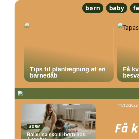
børn
baby
f
Tips til planlægning af en
Få kv
barnedåb
besvæ
11/12/2023
Få k
BØRN
Ballerina sko til børn hos