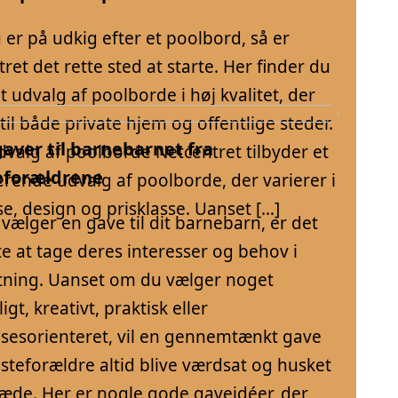
 er på udkig efter et poolbord, så er
ret det rette sted at starte. Her finder du
t udvalg af poolborde i høj kvalitet, der
til både private hjem og offentlige steder.
aver til barnebarnet fra
dvalg af poolborde Netcentret tilbyder et
eforældrene
rende udvalg af poolborde, der varierer i
se, design og prisklasse. Uanset […]
vælger en gave til dit barnebarn, er det
te at tage deres interesser og behov i
tning. Uanset om du vælger noget
igt, kreativt, praktisk eller
lsesorienteret, vil en gennemtænkt gave
steforældre altid blive værdsat og husket
æde. Her er nogle gode gaveidéer, der