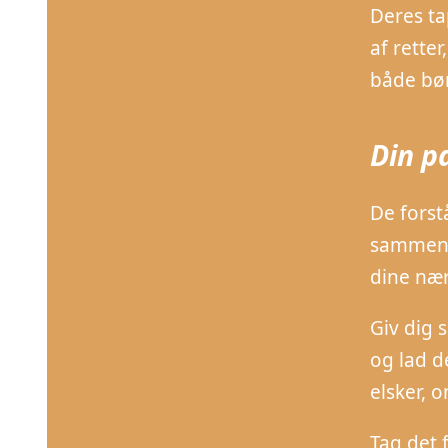
Deres ta
af rette
både bø
Din pa
De forst
sammen. 
dine næ
Giv dig s
og lad d
elsker, 
Tag det 