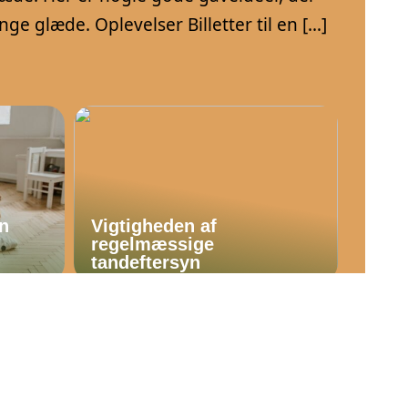
nge glæde. Oplevelser Billetter til en […]
En
Vigtigheden af
regelmæssige
tandeftersyn
samvær
viden