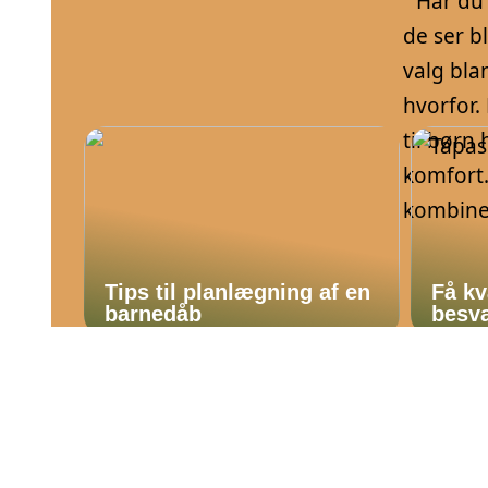
” Har du
de ser b
valg bla
hvorfor.
til børn 
komfort.
kombiner
Tips til planlægning af en
Få kv
barnedåb
besvæ
børn
baby
f